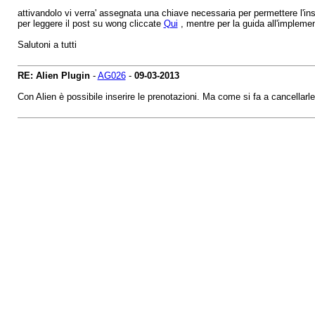
attivandolo vi verra' assegnata una chiave necessaria per permettere l'in
per leggere il post su wong cliccate
Qui
, mentre per la guida all'implemen
Salutoni a tutti
RE: Alien Plugin
-
AG026
-
09-03-2013
Con Alien è possibile inserire le prenotazioni. Ma come si fa a cancellarle