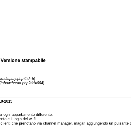
 Versione stampabile
rumdisplay.php?fid=5
)
(
/showthread.php?tid=664
)
10-2015
r ogni appartamento differente.
to e il login del wi-fi.
 clienti che prenotano via channel manager, magari aggiungendo un pulsante di