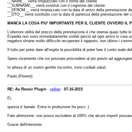
__NAME__ verrà rimpiazzato con il nome del cliente
__SURNAME__ verrà sostituit con il cognome del cliente
__DFROM__ verrà rimpiazzato con la data di arrivo della prenotazione del
__DTO__ verrà sostituito con la data di partenza della prenotazione del c
MANCA LA COSA PIU' IMPORTANTE PER IL CLIENTE OVVERO IL
L'ulteriore utilità del prezzo della prenotazione è che oramai quasi tutte 
Expedia non sono immediatamente visibili perciò ad ogni arrivo si crea una
negativo rimane molto difficcile recuperare il rapporto, non ultimo i comm
Il tutto per poter dare all'ospite la possibilità di poter fare il conto reale
Spero vivamente che voi possiate provvedere al più presto ad aggiungere
In attesa di un vostro gentile riscontro, invio cordiali saluti.
Paolo (Florent)
RE: Au Revoir Plugin
-
yellow
-
07-16-2015
Ei,
questa e' banale. Entra in produzione fra poco :)
Fate attenzione: non posso escludere al 100% che alcuni importi possano 
Grazie dell'intevento