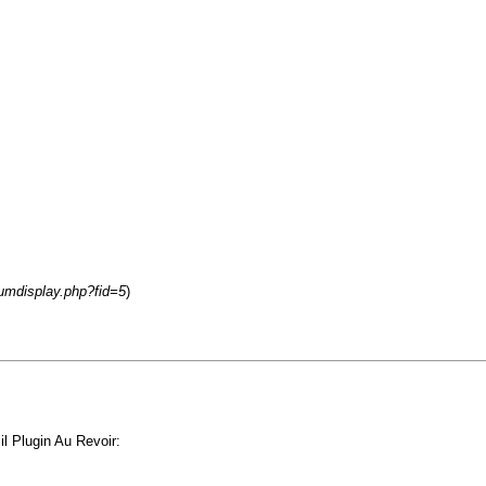
rumdisplay.php?fid=5
)
il Plugin Au Revoir: