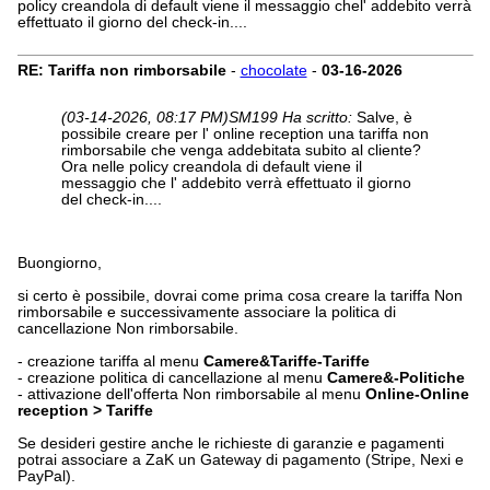
policy creandola di default viene il messaggio chel' addebito verrà
effettuato il giorno del check-in....
RE: Tariffa non rimborsabile
-
chocolate
-
03-16-2026
(03-14-2026, 08:17 PM)
SM199 Ha scritto:
Salve, è
possibile creare per l' online reception una tariffa non
rimborsabile che venga addebitata subito al cliente?
Ora nelle policy creandola di default viene il
messaggio che l' addebito verrà effettuato il giorno
del check-in....
Buongiorno,
si certo è possibile, dovrai come prima cosa creare la tariffa Non
rimborsabile e successivamente associare la politica di
cancellazione Non rimborsabile.
- creazione tariffa al menu
Camere&Tariffe-Tariffe
- creazione politica di cancellazione al menu
Camere&-Politiche
- attivazione dell'offerta Non rimborsabile al menu
Online-Online
reception > Tariffe
Se desideri gestire anche le richieste di garanzie e pagamenti
potrai associare a ZaK un Gateway di pagamento (Stripe, Nexi e
PayPal).