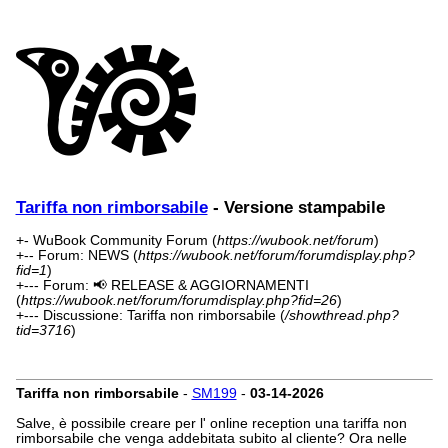
Tariffa non rimborsabile
- Versione stampabile
+- WuBook Community Forum (
https://wubook.net/forum
)
+-- Forum: NEWS (
https://wubook.net/forum/forumdisplay.php?
fid=1
)
+--- Forum: 📢 RELEASE & AGGIORNAMENTI
(
https://wubook.net/forum/forumdisplay.php?fid=26
)
+--- Discussione: Tariffa non rimborsabile (
/showthread.php?
tid=3716
)
Tariffa non rimborsabile
-
SM199
-
03-14-2026
Salve, è possibile creare per l' online reception una tariffa non
rimborsabile che venga addebitata subito al cliente? Ora nelle