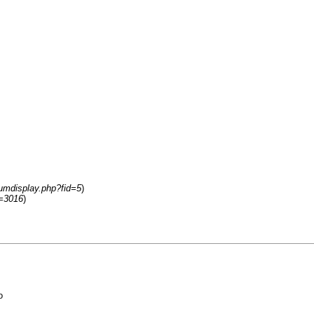
rumdisplay.php?fid=5
)
d=3016
)
o