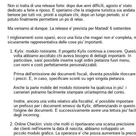
Non si tratta di una release forte: dopo due anni difficili, agosto e' stato
dedicato a ferie e riposo. E speriamo che la stagione turistica sia andata
benone per tutti voi, pronti a ospitare chi, dopo un lungo periodo, si e'
potuto finalmente permettere un po di relax.
Ma veniamo al dunque. La release e' prevista per Martedi' 6 settembre
I miglioramenti sono sparsi, ecco una lista che magari non e' completa, 
sicuramente rappresentativa delle cose piu' importanti.
1. Kylix: modulo ristorante. Il progetto Kylix continua a crescere. Quest
volta abbiamo ascoltato chi aveva bisogno di dettagli importanti. In
particolare, sara' possibile inserire sugli ordini pietanze fuori menu,
con nomi e costi perfettamente personalizzabili.
Prima dell'emissione dei documenti fiscali, diventa possibile ritoccare
i prezzi. E, in caso, specificare sconti su ogni singola pietanza.
Anche la parte mobile del modulo ristorante ha qualcosa in piu': i
camerieri potranno facilmente stampare un'anteprima del conto.
Inoltre, ancora una volta relativo alla fiscalita', e' possibile impostare
un prefisso per i documenti emessi da Kylix, differenziando in quest
l'origine dei documenti. E successivamente avere una lettura piu' faci
degli incoming.
2. Online Checkin: visto che molti ci riportavano una scarsa precisione
dei clienti nell'inserire la data di nascita, abbiamo sviluppato un
piccolo modulo grafico. La speranza e' che possa aumentare la precis