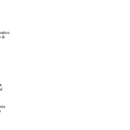
atico.
 di
e
a'
sto
e