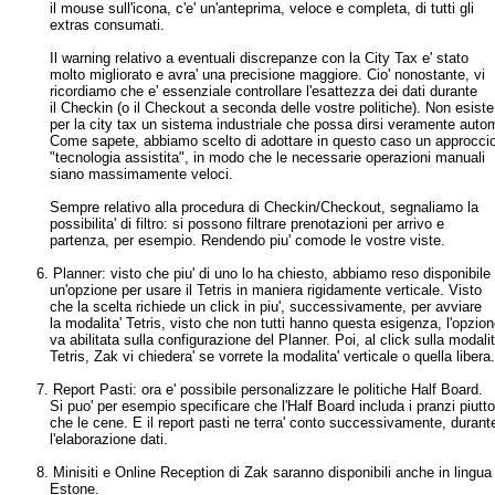
il mouse sull'icona, c'e' un'anteprima, veloce e completa, di tutti gli
extras consumati.
Il warning relativo a eventuali discrepanze con la City Tax e' stato
molto migliorato e avra' una precisione maggiore. Cio' nonostante, vi
ricordiamo che e' essenziale controllare l'esattezza dei dati durante
il Checkin (o il Checkout a seconda delle vostre politiche). Non esiste
per la city tax un sistema industriale che possa dirsi veramente autom
Come sapete, abbiamo scelto di adottare in questo caso un approccio
"tecnologia assistita", in modo che le necessarie operazioni manuali
siano massimamente veloci.
Sempre relativo alla procedura di Checkin/Checkout, segnaliamo la
possibilita' di filtro: si possono filtrare prenotazioni per arrivo e
partenza, per esempio. Rendendo piu' comode le vostre viste.
6. Planner: visto che piu' di uno lo ha chiesto, abbiamo reso disponibile
un'opzione per usare il Tetris in maniera rigidamente verticale. Visto
che la scelta richiede un click in piu', successivamente, per avviare
la modalita' Tetris, visto che non tutti hanno questa esigenza, l'opzion
va abilitata sulla configurazione del Planner. Poi, al click sulla modalit
Tetris, Zak vi chiedera' se vorrete la modalita' verticale o quella libera.
7. Report Pasti: ora e' possibile personalizzare le politiche Half Board.
Si puo' per esempio specificare che l'Half Board includa i pranzi piutto
che le cene. E il report pasti ne terra' conto successivamente, durant
l'elaborazione dati.
8. Minisiti e Online Reception di Zak saranno disponibili anche in lingua
Estone.