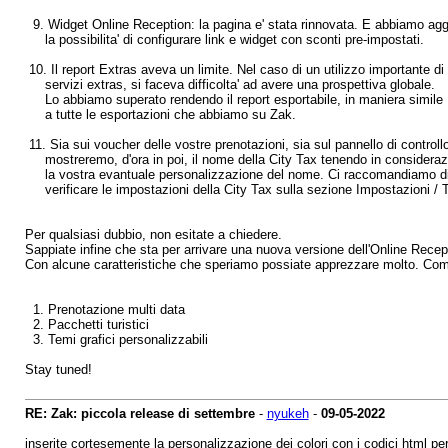
9. Widget Online Reception: la pagina e' stata rinnovata. E abbiamo agg
la possibilita' di configurare link e widget con sconti pre-impostati.
10. Il report Extras aveva un limite. Nel caso di un utilizzo importante di
servizi extras, si faceva difficolta' ad avere una prospettiva globale.
Lo abbiamo superato rendendo il report esportabile, in maniera simile
a tutte le esportazioni che abbiamo su Zak.
11. Sia sui voucher delle vostre prenotazioni, sia sul pannello di controllo
mostreremo, d'ora in poi, il nome della City Tax tenendo in consideraz
la vostra evantuale personalizzazione del nome. Ci raccomandiamo d
verificare le impostazioni della City Tax sulla sezione Impostazioni / 
Per qualsiasi dubbio, non esitate a chiedere.
Sappiate infine che sta per arrivare una nuova versione dell'Online Recep
Con alcune caratteristiche che speriamo possiate apprezzare molto. Co
1. Prenotazione multi data
2. Pacchetti turistici
3. Temi grafici personalizzabili
Stay tuned!
RE: Zak: piccola release di settembre
-
nyukeh
-
09-05-2022
inserite cortesemente la personalizzazione dei colori con i codici html per 