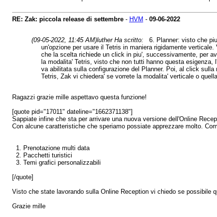
RE: Zak: piccola release di settembre
-
HVM
-
09-06-2022
(09-05-2022, 11:45 AM)
luther Ha scritto:
6. Planner: visto che piu
un'opzione per usare il Tetris in maniera rigidamente verticale. 
che la scelta richiede un click in piu', successivamente, per av
la modalita' Tetris, visto che non tutti hanno questa esigenza, l
va abilitata sulla configurazione del Planner. Poi, al click sulla 
Tetris, Zak vi chiedera' se vorrete la modalita' verticale o quella
Ragazzi grazie mille aspettavo questa funzione!
[quote pid="17011" dateline="1662371138"]
Sappiate infine che sta per arrivare una nuova versione dell'Online Recep
Con alcune caratteristiche che speriamo possiate apprezzare molto. Co
1. Prenotazione multi data
2. Pacchetti turistici
3. Temi grafici personalizzabili
[/quote]
Visto che state lavorando sulla Online Reception vi chiedo se possibile qu
Grazie mille