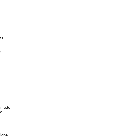
ma
a
o modo
le
ione