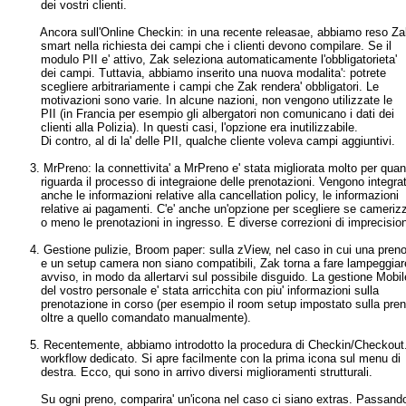
dei vostri clienti.
Ancora sull'Online Checkin: in una recente releasae, abbiamo reso Za
smart nella richiesta dei campi che i clienti devono compilare. Se il
modulo PII e' attivo, Zak seleziona automaticamente l'obbligatorieta'
dei campi. Tuttavia, abbiamo inserito una nuova modalita': potrete
scegliere arbitrariamente i campi che Zak rendera' obbligatori. Le
motivazioni sono varie. In alcune nazioni, non vengono utilizzate le
PII (in Francia per esempio gli albergatori non comunicano i dati dei
clienti alla Polizia). In questi casi, l'opzione era inutilizzabile.
Di contro, al di la' delle PII, qualche cliente voleva campi aggiuntivi.
3. MrPreno: la connettivita' a MrPreno e' stata migliorata molto per quan
riguarda il processo di integraione delle prenotazioni. Vengono integra
anche le informazioni relative alla cancellation policy, le informazioni
relative ai pagamenti. C'e' anche un'opzione per scegliere se cameriz
o meno le prenotazioni in ingresso. E diverse correzioni di imprecision
4. Gestione pulizie, Broom paper: sulla zView, nel caso in cui una pren
e un setup camera non siano compatibili, Zak torna a fare lampeggiar
avviso, in modo da allertarvi sul possibile disguido. La gestione Mobil
del vostro personale e' stata arricchita con piu' informazioni sulla
prenotazione in corso (per esempio il room setup impostato sulla pre
oltre a quello comandato manualmente).
5. Recentemente, abbiamo introdotto la procedura di Checkin/Checkout
workflow dedicato. Si apre facilmente con la prima icona sul menu di
destra. Ecco, qui sono in arrivo diversi miglioramenti strutturali.
Su ogni preno, comparira' un'icona nel caso ci siano extras. Passand