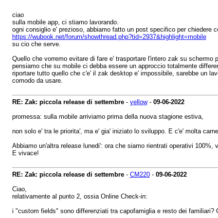
ciao
sulla mobile app, ci stiamo lavorando.
ogni consiglio e' prezioso, abbiamo fatto un post specifico per chiedere c
https://wubook.net/forum/showthread.php?tid=2937&highlight=mobile
su cio che serve.
Quello che vorremo evitare di fare e' trasportare l'intero zak su schermo p
pensiamo che su mobile ci debba essere un approccio totalmente differen
riportare tutto quello che c'e' il zak desktop e' impossibile, sarebbe un 
comodo da usare.
RE: Zak: piccola release di settembre
-
yellow
-
09-06-2022
promessa: sulla mobile arriviamo prima della nuova stagione estiva,
non solo e' tra le priorita', ma e' gia' iniziato lo sviluppo. E c'e' molta carn
Abbiamo un'altra release lunedi': ora che siamo rientrati operativi 100%, v
E vivace!
RE: Zak: piccola release di settembre
-
CM220
-
09-06-2022
Ciao,
relativamente al punto 2, ossia Online Check-in:
i "custom fields" sono differenziati tra capofamiglia e resto dei familiari?