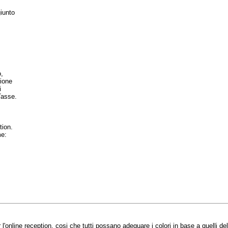
iunto
,
ione
i
Tasse.
tion.
me:
l'online reception, cosi che tutti possano adeguare i colori in base a quelli del 