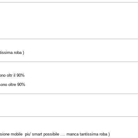
tissima roba )
no oltr il 90%
sono oltre 90%
ione mobile piu' smart possibile .... manca tantissima roba )