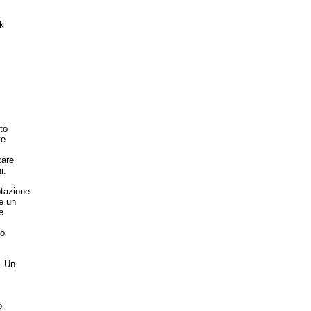
k
to
te
zare
i.
otazione
e un
e
no
. Un
o