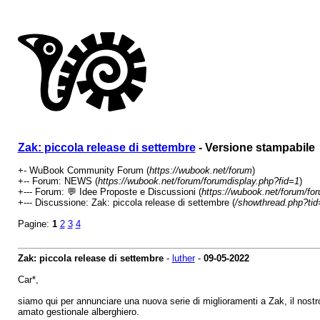
Zak: piccola release di settembre
- Versione stampabile
+- WuBook Community Forum (
https://wubook.net/forum
)
+-- Forum: NEWS (
https://wubook.net/forum/forumdisplay.php?fid=1
)
+--- Forum: 💬 Idee Proposte e Discussioni (
https://wubook.net/forum/fo
+--- Discussione: Zak: piccola release di settembre (
/showthread.php?ti
Pagine:
1
2
3
4
Zak: piccola release di settembre
-
luther
-
09-05-2022
Car*,
siamo qui per annunciare una nuova serie di miglioramenti a Zak, il nostr
amato gestionale alberghiero.