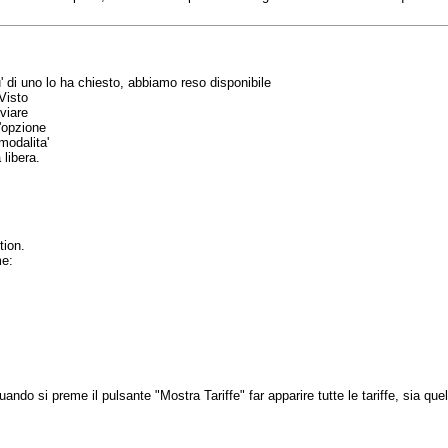
' di uno lo ha chiesto, abbiamo reso disponibile
Visto
viare
'opzione
modalita'
 libera.
tion.
me:
ando si preme il pulsante "Mostra Tariffe" far apparire tutte le tariffe, sia qu