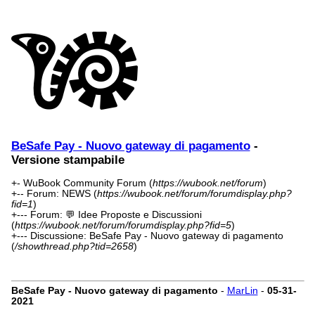
BeSafe Pay - Nuovo gateway di pagamento
-
Versione stampabile
+- WuBook Community Forum (
https://wubook.net/forum
)
+-- Forum: NEWS (
https://wubook.net/forum/forumdisplay.php?
fid=1
)
+--- Forum: 💬 Idee Proposte e Discussioni
(
https://wubook.net/forum/forumdisplay.php?fid=5
)
+--- Discussione: BeSafe Pay - Nuovo gateway di pagamento
(
/showthread.php?tid=2658
)
BeSafe Pay - Nuovo gateway di pagamento
-
MarLin
-
05-31-
2021