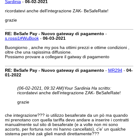
Sardinia
-
06-02-2021
ricordatevi anche dell'integrazione ZAK- BeSafeRate!
grazie
RE: BeSafe Pay - Nuovo gateway di pagamento
-
s.rossi1#WuBook
-
06-03-2021
Buongiorno , anche my pos ha ottimi prezzi e ottime condizioni ,
oltre che una rapissima diffusione.
Possiamo provare a collegare il gatway di pagamento
RE: BeSafe Pay - Nuovo gateway di pagamento
-
MR294
-
04-
01-2022
(06-02-2021, 09:32 AM)
Your Sardinia Ha scritto:
ricordatevi anche dell'integrazione ZAK- BeSafeRate!
grazie
che integrazione??? io utilizzo besaferate da un pò ma quando
mi prenotano con quella tariffa devo andare a inserire i contratti
manualmente sul sito di besaferate (e a volte non mi sono
accorto, per fortuna non mi hanno cancellato), c'e' un qualche
sistema perchè zak glieli mandi direttamente???