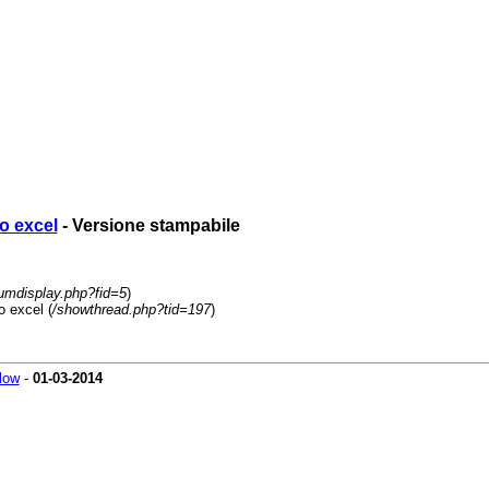
o excel
- Versione stampabile
rumdisplay.php?fid=5
)
o excel (
/showthread.php?tid=197
)
low
-
01-03-2014