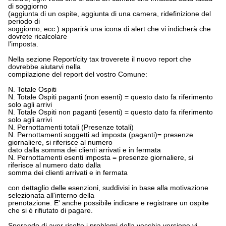
di soggiorno
(aggiunta di un ospite, aggiunta di una camera, ridefinizione del
periodo di
soggiorno, ecc.) apparirà una icona di alert che vi indicherà che
dovrete ricalcolare
l'imposta.
Nella sezione Report/city tax troverete il nuovo report che
dovrebbe aiutarvi nella
compilazione del report del vostro Comune:
N. Totale Ospiti
N. Totale Ospiti paganti (non esenti) = questo dato fa riferimento
solo agli arrivi
N. Totale Ospiti non paganti (esenti) = questo dato fa riferimento
solo agli arrivi
N. Pernottamenti totali (Presenze totali)
N. Pernottamenti soggetti ad imposta (paganti)= presenze
giornaliere, si riferisce al numero
dato dalla somma dei clienti arrivati e in fermata
N. Pernottamenti esenti imposta = presenze giornaliere, si
riferisce al numero dato dalla
somma dei clienti arrivati e in fermata
con dettaglio delle esenzioni, suddivisi in base alla motivazione
selezionata all'interno della
prenotazione. E' anche possibile indicare e registrare un ospite
che si è rifiutato di pagare.
Sperando di aver risolto i problemi della vecchia versione vi