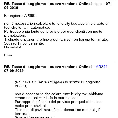
RE: Tassa di soggiorno - nuova versione Online!
- gold -
07-
09-2019
Buongiorno AP390,
non è necessario ricalcolare tutte le city tax, abbiamo creato un
tool che lo fa in automatico.
Purtroppo è più lento del previsto per quei clienti con molte
prenotazioni.
Ti chiedo di pazientare fino a domani se non hai già terminato.
Scusaci l'inconveniente.
Un saluto!
Elisa
RE: Tassa di soggiorno - nuova versione Online!
-
MR294
-
07-09-2019
(07-09-2019, 04:16 PM)
gold Ha scritto:
Buongiorno
AP390,
non è necessario ricalcolare tutte le city tax, abbiamo
creato un tool che lo fa in automatico.
Purtroppo è più lento del previsto per quei clienti con
molte prenotazioni.
Ti chiedo di pazientare fino a domani se non hai già
terminato.
Scusaci l'inconveniente.