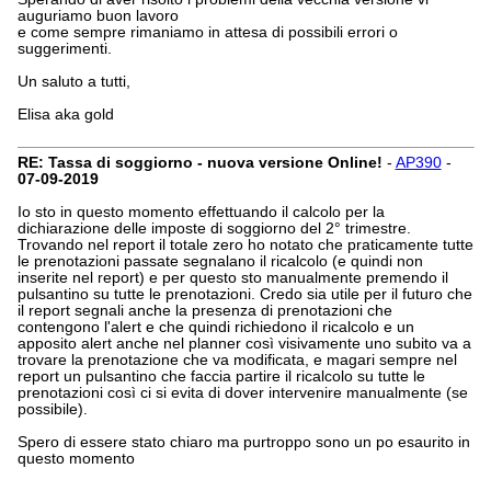
auguriamo buon lavoro
e come sempre rimaniamo in attesa di possibili errori o
suggerimenti.
Un saluto a tutti,
Elisa aka gold
RE: Tassa di soggiorno - nuova versione Online!
-
AP390
-
07-09-2019
Io sto in questo momento effettuando il calcolo per la
dichiarazione delle imposte di soggiorno del 2° trimestre.
Trovando nel report il totale zero ho notato che praticamente tutte
le prenotazioni passate segnalano il ricalcolo (e quindi non
inserite nel report) e per questo sto manualmente premendo il
pulsantino su tutte le prenotazioni. Credo sia utile per il futuro che
il report segnali anche la presenza di prenotazioni che
contengono l'alert e che quindi richiedono il ricalcolo e un
apposito alert anche nel planner così visivamente uno subito va a
trovare la prenotazione che va modificata, e magari sempre nel
report un pulsantino che faccia partire il ricalcolo su tutte le
prenotazioni così ci si evita di dover intervenire manualmente (se
possibile).
Spero di essere stato chiaro ma purtroppo sono un po esaurito in
questo momento