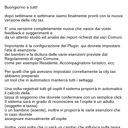
Buongiorno a tutti!
dopo settimane e settimane siamo finalmente pronti con la nuova
versione della city tax.
E' una versione completamente nuova che nasce dai vostri
feedback e suggerimenti e
da un attento studio ed analisi dei report richiesti dai vari Comuni.
Importante è la configurazione del Plugin: qui dovrete impostare
l'età di esenzione
dei bambini e la dicitura delle varie esenzioni previste dal
Regolamento di ogni Comune,
come per esempio Residente, Accompagnatore turistico, ecc.
Per quelli che già avevano impostato correttamente la city tax
abbiamo preparato
un tool che in automatico manterrà tutti i settaggi.
Una volta registrati tutti gli ospiti il sistema proporrà in automatico
il calcolo della
tassa di soggiorno che dovrete confermare con un semplice click.
Il sistema sarà in grado di riconoscere se l'ospite è un adulto
(soggetto a tassa)
o un bambino (esente), inoltre vi proporrà le varie esenzioni che
in caso dovrete
assegnare manualmente all'ospite.
Inoltre, ogni volta che ci sarà un cambio che influisca sulla tassa