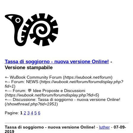
Tassa di soggiorno - nuova versione Online!
-
Versione stampabile
+- WuBook Community Forum (
https://wubook.net/forum
)
+-- Forum: NEWS (
https://wubook.net/forum/forumdisplay.php?
fid=1
)
+--- Forum: 💬 Idee Proposte e Discussioni
(
https://wubook.net/forum/forumdisplay.php?fid=5
)
+--- Discussione: Tassa di soggiorno - nuova versione Online!
(
/showthread.php?tid=1951
)
Pagine:
1
2
3
4
5
6
Tassa di soggiorno - nuova versione Online!
-
luther
-
07-09-
2019