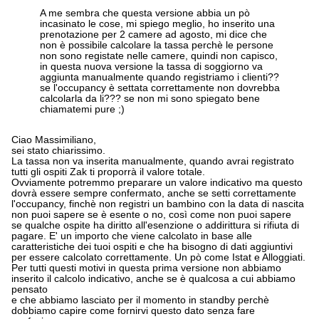
A me sembra che questa versione abbia un pò
incasinato le cose, mi spiego meglio, ho inserito una
prenotazione per 2 camere ad agosto, mi dice che
non è possibile calcolare la tassa perchè le persone
non sono registate nelle camere, quindi non capisco,
in questa nuova versione la tassa di soggiorno va
aggiunta manualmente quando registriamo i clienti??
se l'occupancy è settata correttamente non dovrebba
calcolarla da li??? se non mi sono spiegato bene
chiamatemi pure ;)
Ciao Massimiliano,
sei stato chiarissimo.
La tassa non va inserita manualmente, quando avrai registrato
tutti gli ospiti Zak ti proporrà il valore totale.
Ovviamente potremmo preparare un valore indicativo ma questo
dovrà essere sempre confermato, anche se setti correttamente
l'occupancy, finchè non registri un bambino con la data di nascita
non puoi sapere se è esente o no, così come non puoi sapere
se qualche ospite ha diritto all'esenzione o addirittura si rifiuta di
pagare. E' un importo che viene calcolato in base alle
caratteristiche dei tuoi ospiti e che ha bisogno di dati aggiuntivi
per essere calcolato correttamente. Un pò come Istat e Alloggiati.
Per tutti questi motivi in questa prima versione non abbiamo
inserito il calcolo indicativo, anche se è qualcosa a cui abbiamo
pensato
e che abbiamo lasciato per il momento in standby perchè
dobbiamo capire come fornirvi questo dato senza fare