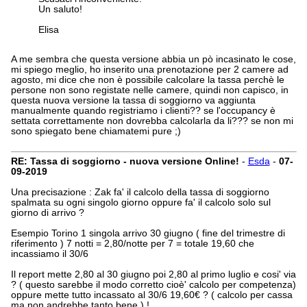
Un saluto!
Elisa
A me sembra che questa versione abbia un pò incasinato le cose,
mi spiego meglio, ho inserito una prenotazione per 2 camere ad
agosto, mi dice che non è possibile calcolare la tassa perchè le
persone non sono registate nelle camere, quindi non capisco, in
questa nuova versione la tassa di soggiorno va aggiunta
manualmente quando registriamo i clienti?? se l'occupancy è
settata correttamente non dovrebba calcolarla da li??? se non mi
sono spiegato bene chiamatemi pure ;)
RE: Tassa di soggiorno - nuova versione Online!
-
Esda
-
07-
09-2019
Una precisazione : Zak fa' il calcolo della tassa di soggiorno
spalmata su ogni singolo giorno oppure fa' il calcolo solo sul
giorno di arrivo ?
Esempio Torino 1 singola arrivo 30 giugno ( fine del trimestre di
riferimento ) 7 notti = 2,80/notte per 7 = totale 19,60 che
incassiamo il 30/6
Il report mette 2,80 al 30 giugno poi 2,80 al primo luglio e cosi' via
? ( questo sarebbe il modo corretto cioè' calcolo per competenza)
oppure mette tutto incassato al 30/6 19,60€ ? ( calcolo per cassa
ma non andrebbe tanto bene ) !