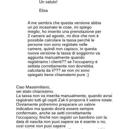
Un saluto!
Elisa
A me sembra che questa versione abbia
un pò incasinato le cose, mi spiego
meglio, ho inserito una prenotazione per
2 camere ad agosto, mi dice che non è
possibile calcolare la tassa perchè le
persone non sono registate nelle
camere, quindi non capisco, in questa
nuova versione la tassa di soggiorno va
aggiunta manualmente quando
registriamo i clienti?? se l'occupancy è
settata correttamente non dovrebba
calcolarla da li??? se non mi sono
spiegato bene chiamatemi pure ;)
Ciao Massimiliano,
sei stato chiarissimo.
La tassa non va inserita manualmente, quando avrai
registrato tutti gli ospiti Zak ti proporrà il valore totale.
Ovviamente potremmo preparare un valore
indicativo ma questo dovrà essere sempre
confermato, anche se setti correttamente
l'occupancy, finchè non registri un bambino con la
data di nascita non puoi sapere se è esente o no,
così come non puoi sapere