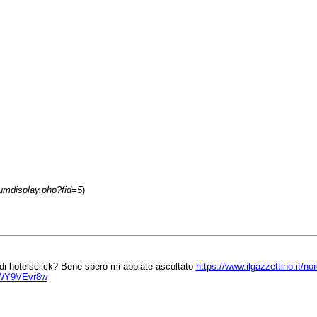
rumdisplay.php?fid=5
)
o di hotelsclick? Bene spero mi abbiate ascoltato
https://www.ilgazzettino.it/n
mWY9VEvr8w