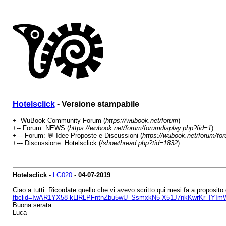
Hotelsclick
- Versione stampabile
+- WuBook Community Forum (
https://wubook.net/forum
)
+-- Forum: NEWS (
https://wubook.net/forum/forumdisplay.php?fid=1
)
+--- Forum: 💬 Idee Proposte e Discussioni (
https://wubook.net/forum/fo
+--- Discussione: Hotelsclick (
/showthread.php?tid=1832
)
Hotelsclick
-
LG020
-
04-07-2019
Ciao a tutti. Ricordate quello che vi avevo scritto qui mesi fa a proposit
fbclid=IwAR1YX58-kLlRLPFntnZbu5wU_SsmxkN5-X51J7nkKwrKr_IYI
Buona serata
Luca