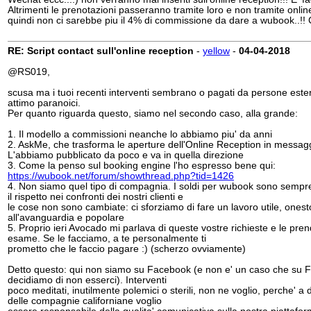
Altrimenti le prenotazioni passeranno tramite loro e non tramite onlin
quindi non ci sarebbe piu il 4% di commissione da dare a wubook..!! C
RE: Script contact sull'online reception
-
yellow
-
04-04-2018
@RS019,
scusa ma i tuoi recenti interventi sembrano o pagati da persone este
attimo paranoici.
Per quanto riguarda questo, siamo nel secondo caso, alla grande:
1. Il modello a commissioni neanche lo abbiamo piu' da anni
2. AskMe, che trasforma le aperture dell'Online Reception in messag
L'abbiamo pubblicato da poco e va in quella direzione
3. Come la penso sul booking engine l'ho espresso bene qui:
https://wubook.net/forum/showthread.php?tid=1426
4. Non siamo quel tipo di compagnia. I soldi per wubook sono sempr
il rispetto nei confronti dei nostri clienti e
le cose non sono cambiate: ci sforziamo di fare un lavoro utile, onest
all'avanguardia e popolare
5. Proprio ieri Avocado mi parlava di queste vostre richieste e le pre
esame. Se le facciamo, a te personalmente ti
prometto che le faccio pagare :) (scherzo ovviamente)
Detto questo: qui non siamo su Facebook (e non e' un caso che su
decidiamo di non esserci). Interventi
poco meditati, inutilmente polemici o sterili, non ne voglio, perche' a 
delle compagnie californiane voglio