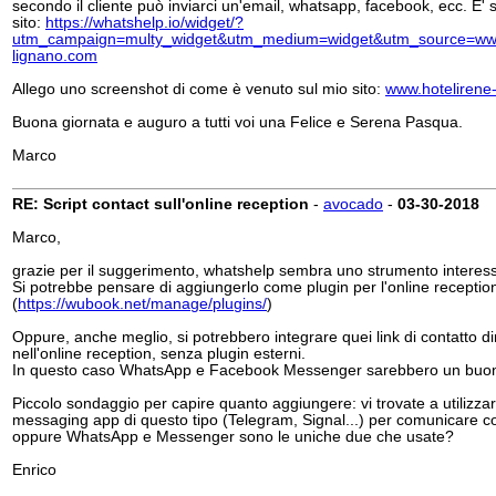
secondo il cliente può inviarci un'email, whatsapp, facebook, ecc. E' 
sito:
https://whatshelp.io/widget/?
utm_campaign=multy_widget&utm_medium=widget&utm_source=www
lignano.com
Allego uno screenshot di come è venuto sul mio sito:
www.hotelirene
Buona giornata e auguro a tutti voi una Felice e Serena Pasqua.
Marco
RE: Script contact sull'online reception
-
avocado
-
03-30-2018
Marco,
grazie per il suggerimento, whatshelp sembra uno strumento interes
Si potrebbe pensare di aggiungerlo come plugin per l'online receptio
(
https://wubook.net/manage/plugins/
)
Oppure, anche meglio, si potrebbero integrare quei link di contatto d
nell'online reception, senza plugin esterni.
In questo caso WhatsApp e Facebook Messenger sarebbero un buon 
Piccolo sondaggio per capire quanto aggiungere: vi trovate a utilizzar
messaging app di questo tipo (Telegram, Signal...) per comunicare con
oppure WhatsApp e Messenger sono le uniche due che usate?
Enrico