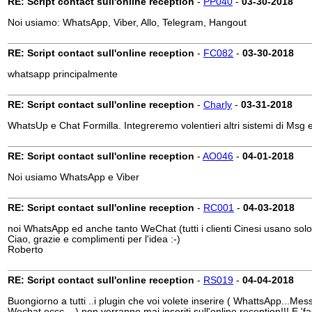
RE: Script contact sull'online reception
-
PP040
-
03-30-2018
Noi usiamo: WhatsApp, Viber, Allo, Telegram, Hangout
RE: Script contact sull'online reception
-
FC082
-
03-30-2018
whatsapp principalmente
RE: Script contact sull'online reception
-
Charly
-
03-31-2018
WhatsUp e Chat Formilla. Integreremo volentieri altri sistemi di Msg 
RE: Script contact sull'online reception
-
AO046
-
04-01-2018
Noi usiamo WhatsApp e Viber
RE: Script contact sull'online reception
-
RC001
-
04-03-2018
noi WhatsApp ed anche tanto WeChat (tutti i clienti Cinesi usano so
Ciao, grazie e complimenti per l'idea :-)
Roberto
RE: Script contact sull'online reception
-
RS019
-
04-04-2018
Buongiorno a tutti ..i plugin che voi volete inserire ( WhattsApp...Mes
Wechat eccc....) non verranno mai inseriti sull'online reception!!! E 'fac