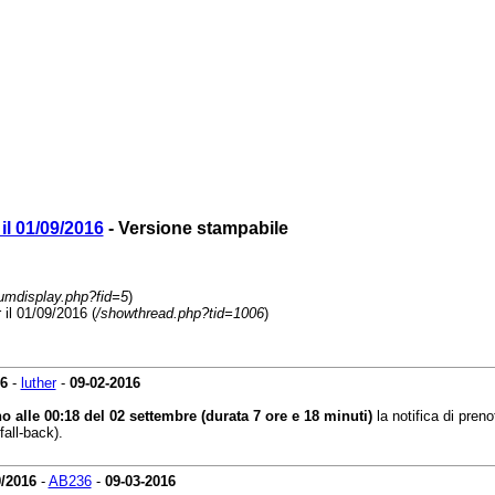
 il 01/09/2016
- Versione stampabile
rumdisplay.php?fid=5
)
 il 01/09/2016 (
/showthread.php?tid=1006
)
16
-
luther
-
09-02-2016
no alle 00:18 del 02 settembre (durata 7 ore e 18 minuti)
la notifica di pre
fall-back).
9/2016
-
AB236
-
09-03-2016