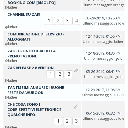
BOOKING.COM [RISOLTO]
Ultimo messaggio
:
orange
luther
CHANNEL SU ZAK!
05-29-2019, 10:26 AM
1
2
3
4
Ultimo messaggio
:
yellow
luther
COMUNICAZIONE DI SERVIZIO -
12-17-2019, 01:55 PM
ALLOGGIATI
Ultimo messaggio
:
luther
luther
ZAK - CRONOLOGIA DELLA
12-18-2019, 04:35 PM
PRENOTAZIONE
Ultimo messaggio
: gold
luther
ZAK RELEASE 2.8 VERSION
05-26-2019, 06:41 PM
1
2
3
Ultimo messaggio
: gold
luther
TANTISSIMI AUGURI DI BUONE
12-29-2017, 11:06 AM
FESTE DA WUBOOK
Ultimo messaggio
:
AD231
luther
CHE COSA SONO I
CORRISPETTIVI ELETTRONICI?
06-15-2019, 06:32 PM
QUALCHE INFO...
Ultimo messaggio
:
yellow
1
2
3
luther