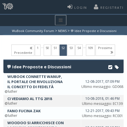
LOGIN
REGISTRATI
>
>
WuBook Community Forum
NEWS
💬 Idee Proposte e Discussioni
…
…
(current)
1
50
51
52
53
54
109
Prossimo
Precedente
💬 Idee Proposte e Discussioni
WUBOOK CONNETTE WANUP,
IL PORTALE CHE RIVOLUZIONA
12-08-2017, 07:09 PM
IL CONCETTO DI FEDELTÀ
Ultimo messaggio
:
GD068
luther
CI VEDIAMO AL TTG 2018
10-08-2018, 01:46 PM
luther
Ultimo messaggio
:
EC139
FANO FUCINA ZAK
12-21-2017, 09:43 PM
luther
Ultimo messaggio
:
RC001
WOODOO SI ARRICCHISCE CON