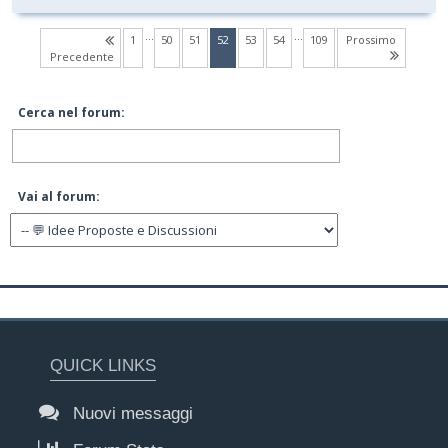
…
…
(current)
1
50
51
52
53
54
109
Prossimo
Precedente
Cerca nel forum:
Vai al forum:
QUICK LINKS
Nuovi messaggi