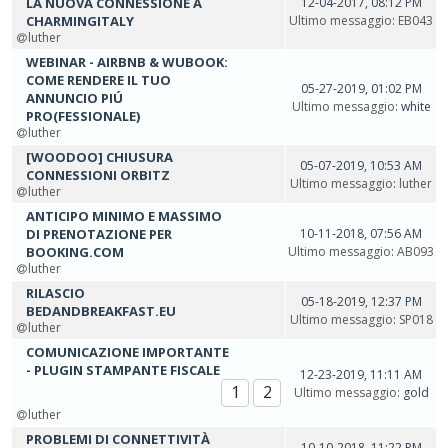
LA NUOVA CONNESSIONE A
12-04-2017, 08:12 PM
CHARMINGITALY
Ultimo messaggio
:
EB043
luther
WEBINAR - AIRBNB & WUBOOK:
COME RENDERE IL TUO
05-27-2019, 01:02 PM
ANNUNCIO PIÚ
Ultimo messaggio
: white
PRO(FESSIONALE)
luther
[WOODOO] CHIUSURA
05-07-2019, 10:53 AM
CONNESSIONI ORBITZ
Ultimo messaggio
:
luther
luther
ANTICIPO MINIMO E MASSIMO
DI PRENOTAZIONE PER
10-11-2018, 07:56 AM
BOOKING.COM
Ultimo messaggio
:
AB093
luther
RILASCIO
05-18-2019, 12:37 PM
BEDANDBREAKFAST.EU
Ultimo messaggio
:
SP018
luther
COMUNICAZIONE IMPORTANTE
- PLUGIN STAMPANTE FISCALE
12-23-2019, 11:11 AM
1
2
Ultimo messaggio
: gold
luther
PROBLEMI DI CONNETTIVITÀ
10-10-2018, 11:22 PM