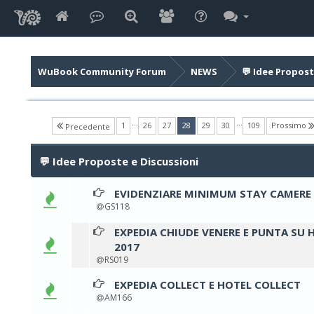
WuBook Community Forum
NEWS
💬 Idee Propost
…
…
(current)
1
26
27
28
29
30
109
Prossimo
Precedente
💬 Idee Proposte e Discussioni
EVIDENZIARE MINIMUM STAY CAMERE
0 voti - 
GS118
EXPEDIA CHIUDE VENERE E PUNTA SU 
0 voti - 
2017
RS019
EXPEDIA COLLECT E HOTEL COLLECT
0 voti - 
AM166