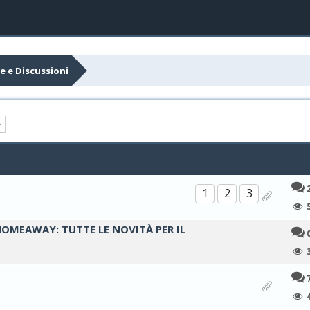
e e Discussioni
1
2
3
0 su 5 di media
1
2
3
4
5
HOMEAWAY: TUTTE LE NOVITÀ PER IL
0 su 5 di media
1
2
3
4
5
0 su 5 di media
1
2
3
4
5