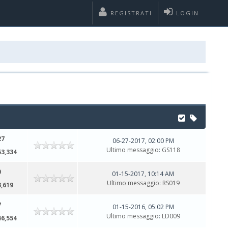
REGISTRATI
LOGIN
27
06-27-2017, 02:00 PM
Ultimo messaggio
:
GS118
53,334
0
01-15-2017, 10:14 AM
Ultimo messaggio
:
RS019
3,619
7
01-15-2016, 05:02 PM
Ultimo messaggio
:
LD009
46,554