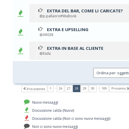
EXTRA DEL BAR, COME LI CARICATE?
0 voti - 
p.pallaoro#WuBook
EXTRA E UPSELLING
0 voti - 
AR038
EXTRA IN BASE AL CLIENTE
0 voti - 
Esda
…
…
(current)
1
26
27
28
29
30
109
Prossimo
Precedente
Nuovi messaggi
Discussione calda (Nuovi)
Discussione calda (Non ci sono nuovi messaggi)
Non ci sono nuovi messaggi