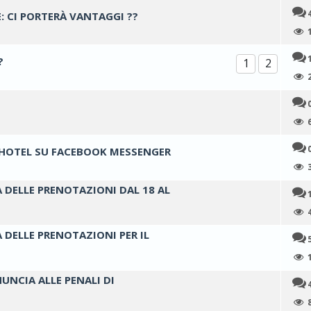
 CI PORTERÀ VANTAGGI ??
oti - 4 su 5 di media
1
2
3
4
5
?
1
2
oti - 4 su 5 di media
1
2
3
4
5
0 su 5 di media
1
2
3
4
5
I HOTEL SU FACEBOOK MESSENGER
0 su 5 di media
1
2
3
4
5
A DELLE PRENOTAZIONI DAL 18 AL
0 su 5 di media
1
2
3
4
5
A DELLE PRENOTAZIONI PER IL
0 su 5 di media
1
2
3
4
5
UNCIA ALLE PENALI DI
0 su 5 di media
1
2
3
4
5