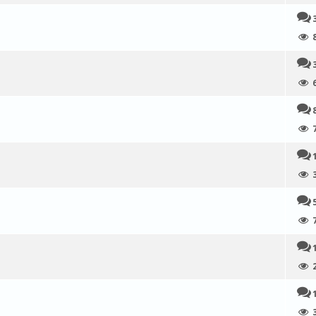
0 su 5 di media
1
2
3
4
5
0 su 5 di media
1
2
3
4
5
0 su 5 di media
1
2
3
4
5
voti - 5 su 5 di media
1
2
3
4
5
voti - 5 su 5 di media
1
2
3
4
5
0 su 5 di media
1
2
3
4
5
0 su 5 di media
1
2
3
4
5