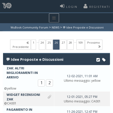
LOGIN
REGISTRATI
>
>
WuBook Community Forum
NEWS
💬 Idee Proposte e Discussioni
…
…
(current)
1
24
25
26
27
28
109
Prossimo
Precedente
💬 Idee Proposte e Discussioni
ZAK: ALTRI
MIGLIORAMENTI IN
12-02-2021, 11:01 AM
ARRIVO
Ultimo messaggio
:
yellow
1
2
yellow
WIDGET RECENSIONI
12-01-2021, 05:27 PM
ZAK
Ultimo messaggio
:
CA001
CA001
PAGAMENTO IN
11-26-2021, 12:47 PM