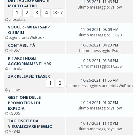
DETTAGLIO PRENO E
11-05-2021, 11:49 PM
MOLTO ALTRO
Ultimo messaggio
:
yellow
1
2
3
4
>> 7
chocolate
VOUCER - WHATSAPP
11-04-2021, 08:09 AM
O SIMILI
Ultimo messaggio
:
FG020
p.generani#WuBook
CONTABILITÀ
10-30-2021, 04:23 PM
HP067
Ultimo messaggio
:
Esda
RITARDI NEGLI
10-28-2021, 03:36 PM
AGGIORNAMENTI HRS
Ultimo messaggio
:
FC238
chocolate
ZAK RELEASE: TEASER
10-26-2021, 11:55 AM
1
2
Ultimo messaggio
:
s.acciarini#WuBook
yellow
GESTIONE DELLE
PROMOZIONI DI
10-24-2021, 01:07 PM
EXPEDIA
Ultimo messaggio
:
yellow
RG006
TAG OSPITE DA
10-17-2021, 11:10 PM
VISUALIZZARE MEGLIO
Ultimo messaggio
:
yellow
MP342