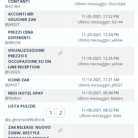
CONTANTI
Ultimo messaggio
:
chocolate
AC464
ACCONTI NEI
11-25-2021, 11:52 PM
VOUCHER ZAK
Ultimo messaggio
:
SG144
JW027
PREZZI CENA
11-20-2021, 12:24 PM
DIFFERENTI
Ultimo messaggio
:
yellow
MR294
VISUALIZZAZIONE
PREZZO E
11-18-2021, 12:25 PM
OCCUPAZIONE SU ON
Ultimo messaggio
:
yellow
LINE RECEPTION
LG020
ICONE ZAK
11-14-2021, 11:21 AM
JW027
Ultimo messaggio
:
JW027
NEXI HOTEL XPAY
11-10-2021, 05:06 PM
Matteo
Ultimo messaggio
:
Matteo
LISTA PULIZIE
11-08-2021, 06:32 PM
1
2
Ultimo messaggio
:
slate
p.generani#WuBook
ZAK RELEASE: NUOVO
ZVIEW, RESTYLE