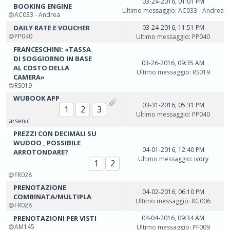
03-24-2016, 01:01 PM
BOOKING ENGINE
Ultimo messaggio
:
AC033 - Andrea
AC033 - Andrea
DAILY RATE E VOUCHER
03-24-2016, 11:51 PM
PP040
Ultimo messaggio
:
PP040
FRANCESCHINI: «TASSA
DI SOGGIORNO IN BASE
03-26-2016, 09:35 AM
AL COSTO DELLA
Ultimo messaggio
:
RS019
CAMERA»
RS019
WUBOOK APP
03-31-2016, 05:31 PM
1
2
3
Ultimo messaggio
:
PP040
arsenic
PREZZI CON DECIMALI SU
WUDOO , POSSIBILE
04-01-2016, 12:40 PM
ARROTONDARE?
Ultimo messaggio
: ivory
1
2
FR028
PRENOTAZIONE
04-02-2016, 06:10 PM
COMBINATA/MULTIPLA
Ultimo messaggio
:
RG006
FR028
PRENOTAZIONI PER VISTI
04-04-2016, 09:34 AM
AM145
Ultimo messaggio
:
PF009