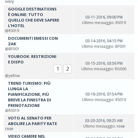
ivory
GOOGLE DESTINATIONS
È ONLINE: TUTTO
03-11-2016, 09:00 PM
QUELLO CHE DEVE SAPERE
Ultimo messaggio
:
RS019
L’HOTEL
RS019
DOCUMENTI EMESSI CON
03-14-2016, 04:15 PM
ZAK
Ultimo messaggio
:
BF001
BF001
YOUBOOK: RESTRIZIONI
E DISPO
03-15-2016, 03:56 PM
1
2
Ultimo messaggio
:
RG006
yellow
TREND TURISMO: PIÙ
LUNGA LA
PIANIFICAZIONE, PIÙ
03-18-2016, 07:54 PM
BREVE LA FINESTRA DI
Ultimo messaggio
:
RS019
PRENOTAZIONE
RS019
VOTO AL SENATO PER
03-20-2016, 09:25 AM
ABOLIRE LA PARITY RATE
Ultimo messaggio
: rose
rose
VIDEO CAMERE NEL