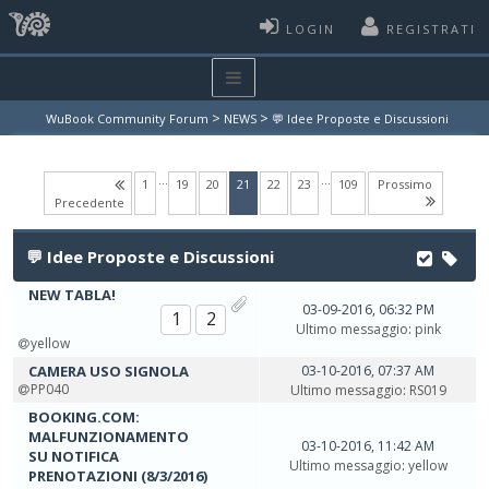
LOGIN
REGISTRATI
>
>
WuBook Community Forum
NEWS
💬 Idee Proposte e Discussioni
…
…
(current)
1
19
20
21
22
23
109
Prossimo
Precedente
💬 Idee Proposte e Discussioni
NEW TABLA!
03-09-2016, 06:32 PM
1
2
Ultimo messaggio
:
pink
yellow
CAMERA USO SIGNOLA
03-10-2016, 07:37 AM
PP040
Ultimo messaggio
:
RS019
BOOKING.COM:
MALFUNZIONAMENTO
03-10-2016, 11:42 AM
SU NOTIFICA
Ultimo messaggio
:
yellow
PRENOTAZIONI (8/3/2016)