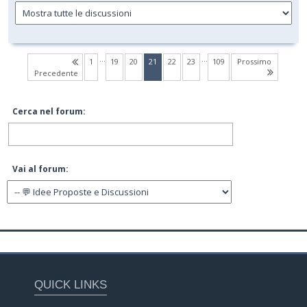
…
…
(current)
1
19
20
21
22
23
109
Prossimo
Precedente
Cerca nel forum:
Vai al forum:
QUICK LINKS