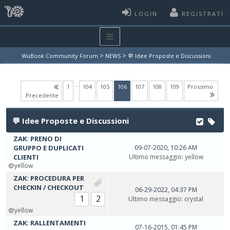
LOGIN
REGISTRATI
>
>
WuBook Community Forum
NEWS
💬 Idee Proposte e Discussioni
…
(current)
1
104
105
106
107
108
109
Prossimo
Precedente
💬 Idee Proposte e Discussioni
ZAK: PRENO DI
GRUPPO E DUPLICATI
09-07-2020, 10:26 AM
CLIENTI
Ultimo messaggio
:
yellow
yellow
ZAK: PROCEDURA PER
CHECKIN / CHECKOUT
06-29-2022, 04:37 PM
1
2
Ultimo messaggio
:
crystal
yellow
ZAK: RALLENTAMENTI
07-16-2015, 01:45 PM