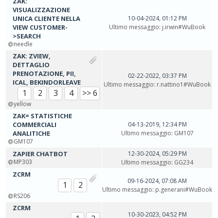
ZAK:
VISUALIZZAZIONE
UNICA CLIENTE NELLA
10-04-2024, 01:12 PM
VIEW CUSTOMER-
Ultimo messaggio
:
j.irwin#WuBook
>SEARCH
needle
ZAK: ZVIEW,
DETTAGLIO
PRENOTAZIONE, PII,
02-22-2022, 03:37 PM
ICAL, BEKINDORLEAVE
Ultimo messaggio
:
r.nattino1#WuBook
1
2
3
4
>> 6
yellow
ZAK= STATISTICHE
COMMERCIALI
04-13-2019, 12:34 PM
ANALITICHE
Ultimo messaggio
:
GM107
GM107
ZAPIER CHATBOT
12-30-2024, 05:29 PM
MP303
Ultimo messaggio
:
GG234
ZCRM
09-16-2024, 07:08 AM
1
2
Ultimo messaggio
:
p.generani#WuBook
RS206
ZCRM
10-30-2023, 04:52 PM