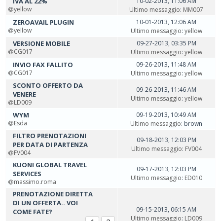
IVA AL 22%
10-02-2013, 11:06 AM
yellow
Ultimo messaggio
:
MM007
ZEROAVAIL PLUGIN
10-01-2013, 12:06 AM
yellow
Ultimo messaggio
:
yellow
VERSIONE MOBILE
09-27-2013, 03:35 PM
CG017
Ultimo messaggio
:
yellow
INVIO FAX FALLITO
09-26-2013, 11:48 AM
CG017
Ultimo messaggio
:
yellow
SCONTO OFFERTO DA
09-26-2013, 11:46 AM
VENERE
Ultimo messaggio
:
yellow
LD009
WYM
09-19-2013, 10:49 AM
Esda
Ultimo messaggio
: brown
FILTRO PRENOTAZIONI
09-18-2013, 12:03 PM
PER DATA DI PARTENZA
Ultimo messaggio
:
FV004
FV004
KUONI GLOBAL TRAVEL
09-17-2013, 12:03 PM
SERVICES
Ultimo messaggio
:
ED010
massimo.roma
PRENOTAZIONE DIRETTA
DI UN OFFERTA.. VOI
09-15-2013, 06:15 AM
COME FATE?
Ultimo messaggio
:
LD009