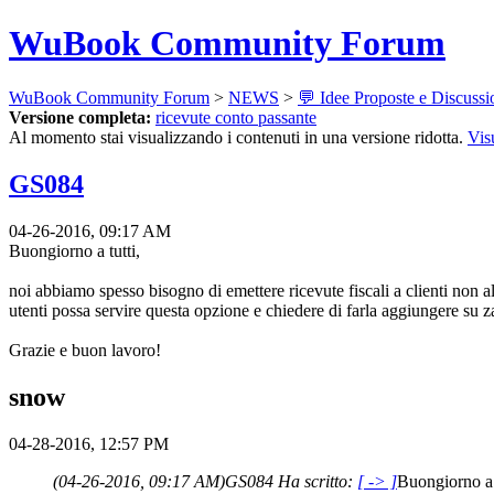
WuBook Community Forum
WuBook Community Forum
>
NEWS
>
💬 Idee Proposte e Discussi
Versione completa:
ricevute conto passante
Al momento stai visualizzando i contenuti in una versione ridotta.
Vis
GS084
04-26-2016, 09:17 AM
Buongiorno a tutti,
noi abbiamo spesso bisogno di emettere ricevute fiscali a clienti non a
utenti possa servire questa opzione e chiedere di farla aggiungere su z
Grazie e buon lavoro!
snow
04-28-2016, 12:57 PM
(04-26-2016, 09:17 AM)
GS084 Ha scritto:
[ -> ]
Buongiorno a t