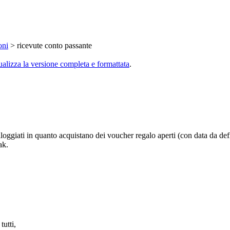
oni
> ricevute conto passante
ualizza la versione completa e formattata
.
lloggiati in quanto acquistano dei voucher regalo aperti (con data da defi
ak.
utti,