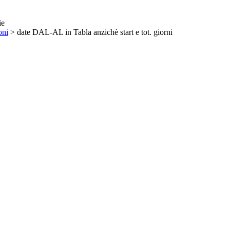
ie
oni
> date DAL-AL in Tabla anzichè start e tot. giorni