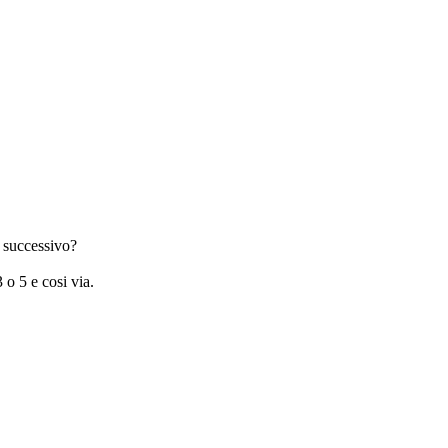
i successivo?
 o 5 e cosi via.