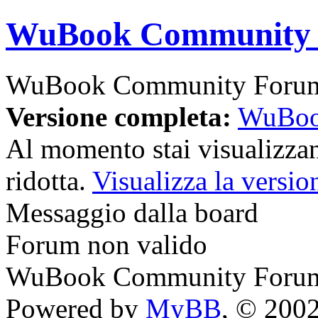
WuBook Community
WuBook Community Foru
Versione completa:
WuBoo
Al momento stai visualizzan
ridotta.
Visualizza la versio
Messaggio dalla board
Forum non valido
WuBook Community Foru
Powered by
MyBB
, © 200