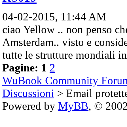
04-02-2015, 11:44 AM
ciao Yellow .. non penso c
Amsterdam.. visto e conside
tutte le strutture mondiali i
Pagine:
1
2
WuBook Community Foru
Discussioni
> Email protet
Powered by
MyBB
, © 200