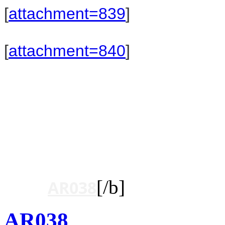
[
attachment=839
]
[
attachment=840
]
[/b]
[b]Ne
AR038
AR038