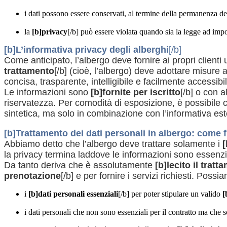
i dati possono essere conservati, al termine della permanenza de
la
[b]privacy
[/b] può essere violata quando sia la legge ad impo
[b]L’informativa privacy degli alberghi
[/b]
Come anticipato, l’albergo deve fornire ai propri clienti 
trattamento
[/b] (cioè, l’albergo) deve adottare misure a
concisa, trasparente, intelligibile e facilmente accessib
Le informazioni sono
[b]fornite per iscritto
[/b] o con a
riservatezza. Per comodità di esposizione, è possibile c
sintetica, ma solo in combinazione con l’informativa es
[b]Trattamento dei dati personali in albergo: come
Abbiamo detto che l’albergo deve trattare solamente i
[
la privacy termina laddove le informazioni sono essenziali
Da tanto deriva che è assolutamente
[b]lecito il tratt
prenotazione
[/b] e per fornire i servizi richiesti. Poss
i
[b]dati personali essenziali
[/b] per poter stipulare un valido
[
i dati personali che non sono essenziali per il contratto ma che sono