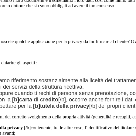
iamo i loro documenti e trasmettiamo i loro dati, cosi come fanno tutti i p
tore o dottore che sia sono obbligati ad avere il tuo consenso....
oscete qualche applicazione per la privacy da far firmare al cliente? O
chiarire gli aspetti :
iamo riferimento sostanzialmente alla liceità del trattame
ei servizi della struttura ricettiva.
 oppure quando ti rechi di persona senza prenotazione, occo
con la
[b]carta di credito
[/b], occorre anche fornire i dati
spettare per la
[b]tutela della privacy
[/b] dei propri clie
fini del corretto svolgimento della propria attività (generalità e recapiti, c
ulla privacy
[/b]contenente, tra le altre cose, l’identificativo del titolar
ù avanti;