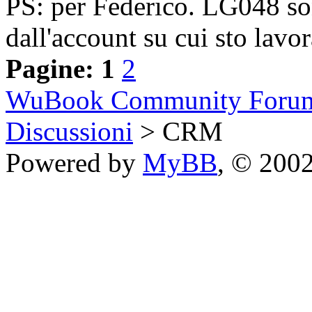
PS: per Federico. LG048 son
dall'account su cui sto lavo
Pagine:
1
2
WuBook Community Foru
Discussioni
> CRM
Powered by
MyBB
, © 200