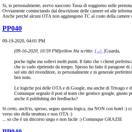
Si, io personalmente, avevo nascosto Tassa di soggiorno nelle prenotaz
Ovviamente cominciando dal descrizione delle camere ed alle infor
Anche perché alcuni OTA non aggiungono TC al costo della camere 
PP040
09-19-2020, 04:01 PM
(09-16-2020, 10:59 PM)
yellow Ha scritto:
[ -> ]
Guarda,
poche righe ma sollevi molti punti. Il fatto che i clienti preferi
che io vado ripetendo da tempo. Spesso ho fatto il paragone di
sul sito del rivenditore, io personalmente e in generale preferir
ben noto.
Le logiche poi delle OTA e di Google, ma anche di Trivago e di T
Comunque segnalo il post al team che gestisce google, giusto pe
anche il publishing dei feedbacks?
Si certo, anch'io, spesso, seguo questa logica, ma NON con hotel :) c
verso sito della struttura e non OTA :)
... so che è un discorso ungo e non facile :) Comunque GRAZIE
PP040