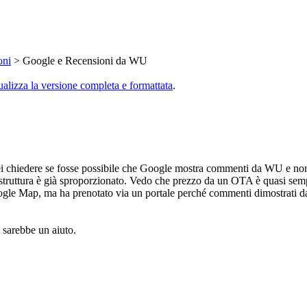
oni
> Google e Recensioni da WU
ualizza la versione completa e formattata
.
 chiedere se fosse possibile che Google mostra commenti da WU e non s
 struttura è già sproporzionato. Vedo che prezzo da un OTA è quasi sempre
oogle Map, ma ha prenotato via un portale perché commenti dimostrati da G
 sarebbe un aiuto.