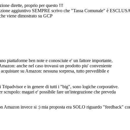
ione dirette, proprio per questo !!!
mazione aggiuntivo SEMPRE scrivo che "Tassa Comunale" è ESCLUSA e 
che viene dimostrato su GCP
scano piattaforme ben note e conosciute e' un fattore importante,
 Amazon: anche nel caso trovassi un prodotto piu' conveniente
ei acquistare su Amazon: nessuna sorpresa, tutto prevedibile e
ripadvisor e in genere di tutti i "big", sono logiche corporative.
r scrupolo: magari e' possibile fare un'integrazione che preveda
on Amazon invece si :) mia proposta era SOLO riguardo "feedback" come 