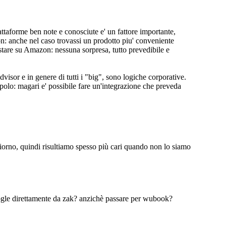
iattaforme ben note e conosciute e' un fattore importante,
n: anche nel caso trovassi un prodotto piu' conveniente
istare su Amazon: nessuna sorpresa, tutto prevedibile e
isor e in genere di tutti i "big", sono logiche corporative.
polo: magari e' possibile fare un'integrazione che preveda
iorno, quindi risultiamo spesso più cari quando non lo siamo
google direttamente da zak? anzichè passare per wubook?