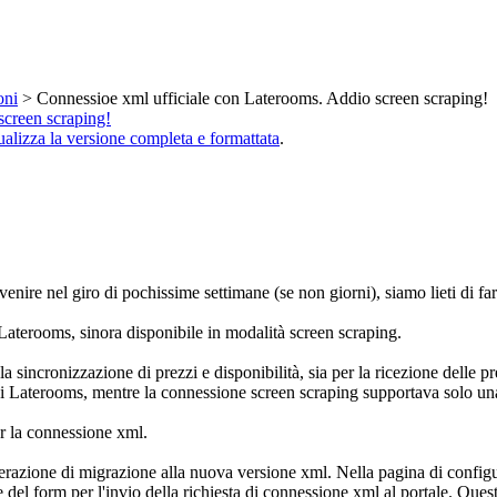
oni
> Connessioe xml ufficiale con Laterooms. Addio screen scraping!
screen scraping!
ualizza la versione completa e formattata
.
nire nel giro di pochissime settimane (se non giorni), siamo lieti di far
 Laterooms, sinora disponibile in modalità screen scraping.
a sincronizzazione di prezzi e disponibilità, sia per la ricezione delle p
t di Laterooms, mentre la connessione screen scraping supportava solo un
r la connessione xml.
erazione di migrazione alla nuova versione xml. Nella pagina di configur
e del form per l'invio della richiesta di connessione xml al portale. Que