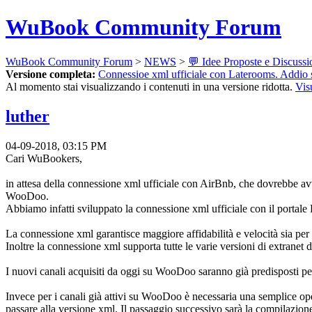
WuBook Community Forum
WuBook Community Forum
>
NEWS
>
💬 Idee Proposte e Discussi
Versione completa:
Connessioe xml ufficiale con Laterooms. Addio 
Al momento stai visualizzando i contenuti in una versione ridotta.
Vis
luther
04-09-2018, 03:15 PM
Cari WuBookers,
in attesa della connessione xml ufficiale con AirBnb, che dovrebbe avve
WooDoo.
Abbiamo infatti sviluppato la connessione xml ufficiale con il portale
La connessione xml garantisce maggiore affidabilità e velocità sia per l
Inoltre la connessione xml supporta tutte le varie versioni di extrane
I nuovi canali acquisiti da oggi su WooDoo saranno già predisposti pe
Invece per i canali già attivi su WooDoo è necessaria una semplice op
passare alla versione xml. Il passaggio successivo sarà la compilazion