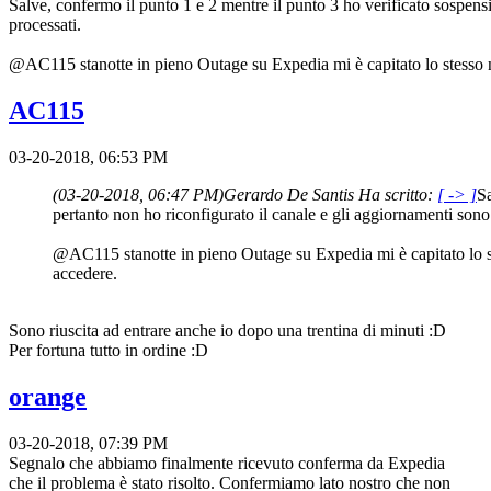
Salve, confermo il punto 1 e 2 mentre il punto 3 ho verificato sospens
processati.
@AC115 stanotte in pieno Outage su Expedia mi è capitato lo stesso non
AC115
03-20-2018, 06:53 PM
(03-20-2018, 06:47 PM)
Gerardo De Santis Ha scritto:
[ -> ]
Sa
pertanto non ho riconfigurato il canale e gli aggiornamenti sono 
@AC115 stanotte in pieno Outage su Expedia mi è capitato lo stes
accedere.
Sono riuscita ad entrare anche io dopo una trentina di minuti :D
Per fortuna tutto in ordine :D
orange
03-20-2018, 07:39 PM
Segnalo che abbiamo finalmente ricevuto conferma da Expedia
che il problema è stato risolto. Confermiamo lato nostro che non