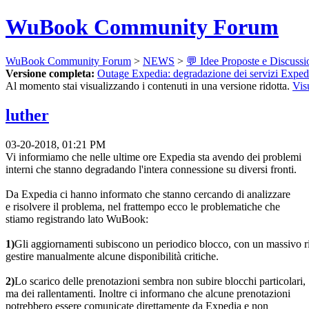
WuBook Community Forum
WuBook Community Forum
>
NEWS
>
💬 Idee Proposte e Discussi
Versione completa:
Outage Expedia: degradazione dei servizi Exp
Al momento stai visualizzando i contenuti in una versione ridotta.
Vis
luther
03-20-2018, 01:21 PM
Vi informiamo che nelle ultime ore Expedia sta avendo dei problemi
interni che stanno degradando l'intera connessione su diversi fronti.
Da Expedia ci hanno informato che stanno cercando di analizzare
e risolvere il problema, nel frattempo ecco le problematiche che
stiamo registrando lato WuBook:
1)
Gli aggiornamenti subiscono un periodico blocco, con un massivo ritor
gestire manualmente alcune disponibilità critiche.
2)
Lo scarico delle prenotazioni sembra non subire blocchi particolari,
ma dei rallentamenti. Inoltre ci informano che alcune prenotazioni
potrebbero essere comunicate direttamente da Expedia e non