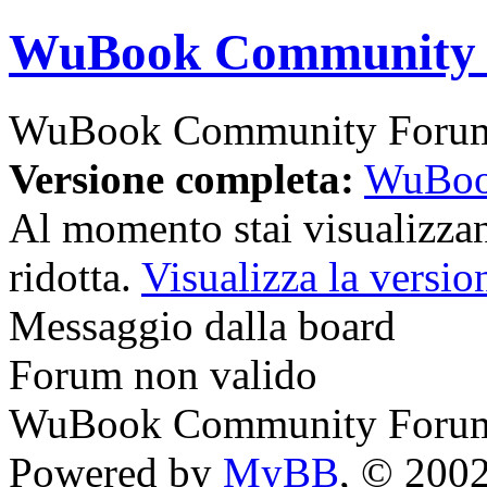
WuBook Community
WuBook Community Foru
Versione completa:
WuBoo
Al momento stai visualizzan
ridotta.
Visualizza la versio
Messaggio dalla board
Forum non valido
WuBook Community Foru
Powered by
MyBB
, © 200