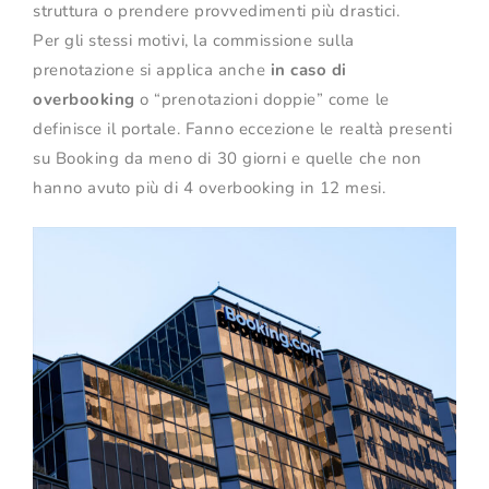
struttura o prendere provvedimenti più drastici.
Per gli stessi motivi, la commissione sulla
prenotazione si applica anche
in caso di
overbooking
o “prenotazioni doppie” come le
definisce il portale. Fanno eccezione le realtà presenti
su Booking da meno di 30 giorni e quelle che non
hanno avuto più di 4 overbooking in 12 mesi.